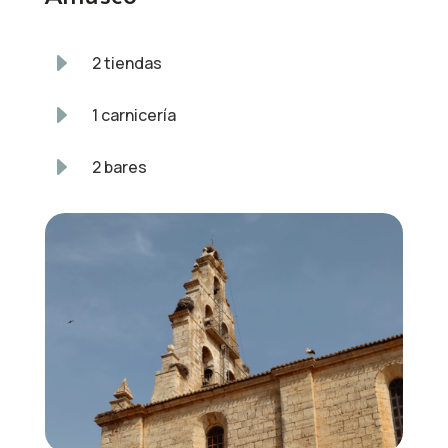
E
2 tiendas
E
1 carnicería
E
2 bares